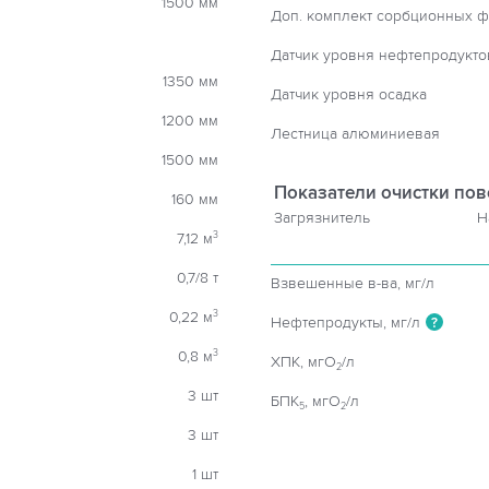
1500 мм
Доп. комплект сорбционных ф
Датчик уровня нефтепродукто
1350 мм
Датчик уровня осадка
1200 мм
Лестница алюминиевая
1500 мм
Показатели очистки пов
160 мм
Загрязнитель
Н
7,12 м
3
0,7/8 т
Взвешенные в-ва, мг/л
0,22 м
3
Нефтепродукты, мг/л
?
0,8 м
3
ХПК, мгO
/л
2
3 шт
БПК
, мгO
/л
5
2
3 шт
1 шт