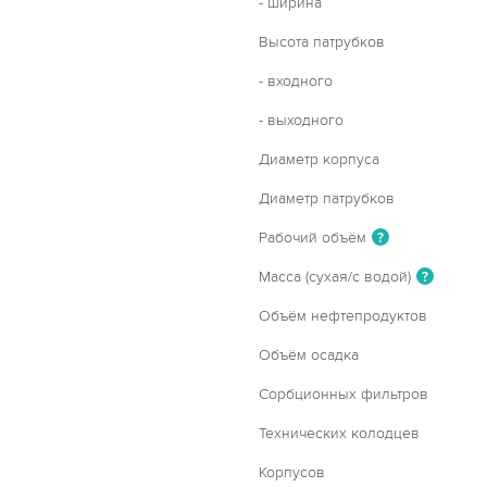
- ширина
Высота патрубков
- входного
- выходного
Диаметр корпуса
Диаметр патрубков
Рабочий объём
?
Масса (сухая/с водой)
?
Объём нефтепродуктов
Объём осадка
Сорбционных фильтров
Технических колодцев
Корпусов