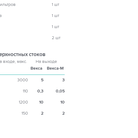
ильтров
1 шт
в
1 шт
1 шт
2 шт
ерхностных стоков
а входе, макс.
На выходе
Векса
Векса-М
3000
5
3
110
0,3
0,05
1200
10
10
150
2
2