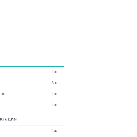
1 шт
3 шт
ров
1 шт
1 шт
ктация
1 шт