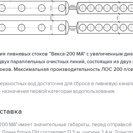
я ливневых стоков “Векса-200 МА” с увеличенным ди
вух параллельных очистных линий, состоящих из двух
оков. Максимальная производительность ЛОС 200 л/се
верхностных вод достаточна для сброса в ливневую кана
 назначения первой категории водопользования.
ставка
-200 МА” имеет значительные габариты, перед отправкой
 Длина блока ПН составляет 13,5 м, ширина 2,4 м. Трансп