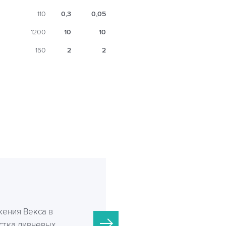
110
0,3
0,05
1200
10
10
150
2
2
ения Векса в
стка ливневых