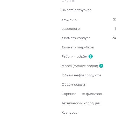
ширина
Высота патрубков
входного
2
выходного
Диаметр корпуса
24
Диаметр патрубков
Рабочий объём
?
Масса (сухая/с водой)
?
Объём нефтепродуктов
Объём осадка
Сорбционных фильтров
Технических колодцев
Корпусов