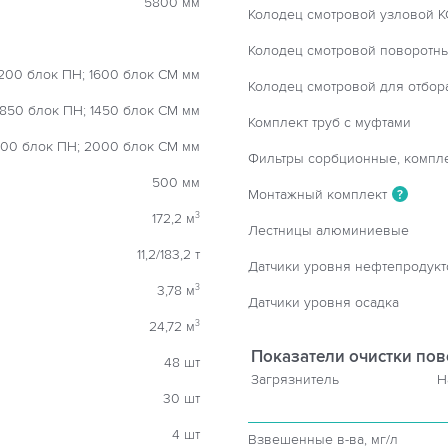
5800 мм
Колодец смотровой узловой К
Колодец смотровой поворотн
200 блок ПН; 1600 блок СМ мм
Колодец смотровой для отбор
1850 блок ПН; 1450 блок СМ мм
Комплект труб с муфтами
00 блок ПН; 2000 блок СМ мм
Фильтры сорбционные, компл
500 мм
Монтажный комплект
?
172,2 м
3
Лестницы алюминиевые
11,2/183,2 т
Датчики уровня нефтепродукт
3,78 м
3
Датчики уровня осадка
24,72 м
3
Показатели очистки пов
48 шт
Загрязнитель
Н
30 шт
4 шт
Взвешенные в-ва, мг/л