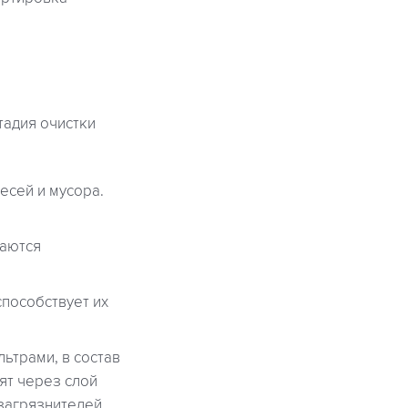
тадия очистки
есей и мусора.
даются
пособствует их
ьтрами, в состав
ят через слой
загрязнителей.