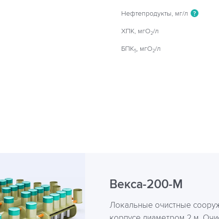
Нефтепродукты, мг/л
?
ХПК, мгO
/л
2
БПК
, мгO
/л
5
2
Векса-200-М
Локальные очистные сооруж
корпусе диаметром 2 м. Очи