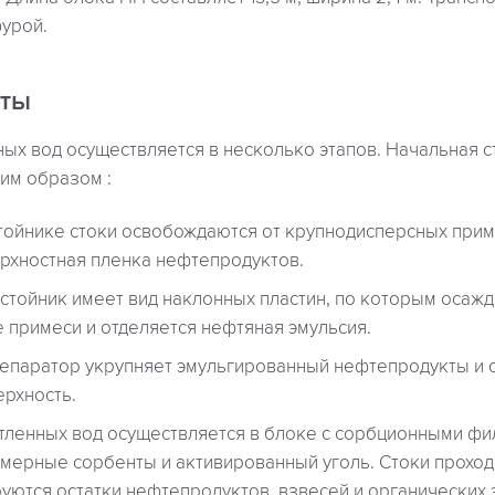
урой.
оты
ых вод осуществляется в несколько этапов. Начальная с
им образом :
тойнике стоки освобождаются от крупнодисперсных прим
рхностная пленка нефтепродуктов.
стойник имеет вид наклонных пластин, по которым осаж
 примеси и отделяется нефтяная эмульсия.
епаратор укрупняет эмульгированный нефтепродукты и с
ерхность.
тленных вод осуществляется в блоке с сорбционными фил
имерные сорбенты и активированный уголь. Стоки проход
руются остатки нефтепродуктов, взвесей и органических 