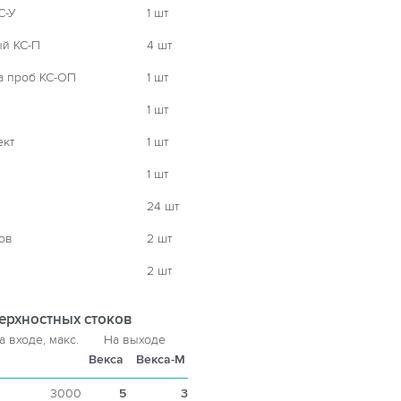
С-У
1 шт
ый КС-П
4 шт
а проб КС-ОП
1 шт
1 шт
ект
1 шт
1 шт
24 шт
ов
2 шт
2 шт
ерхностных стоков
а входе, макс.
На выходе
Векса
Векса-М
3000
5
3