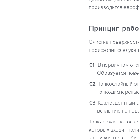
производится евроф
Принцип раб
Очистка поверхностн
происходит следующ
В первичном отс
Образуется пове
Тонкослойный от
тонкодисперсные
Коалесцентный с
всплытию на пов
Тонкая очистка осве
которых входит пол
загрузки, где сорби