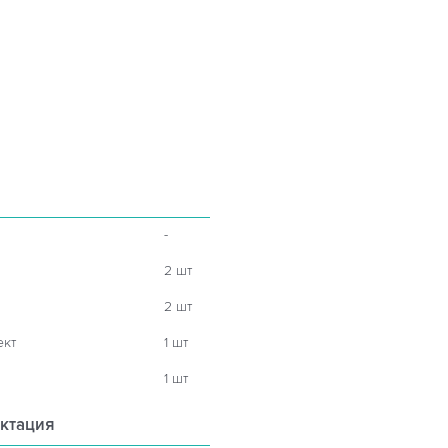
-
2 шт
2 шт
ект
1 шт
1 шт
ктация