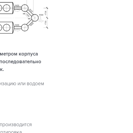
аметром корпуса
 последовательно
к.
лизацию или водоем
 производится
ортировка