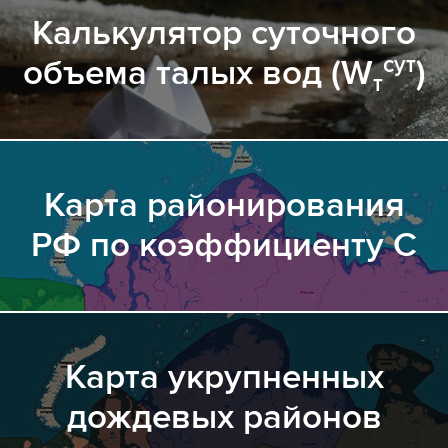
Калькулятор суточного
сут
объема талых вод (W
)
т
Карта районирования
РФ по коэффициенту С
Карта укрупненных
дождевых районов