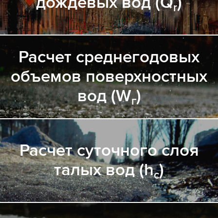
дождевых вод (Q
)
r
Расчет среднегодовых
объемов поверхностных
вод (W
)
г
Расчет суточного слоя
талых вод (h
)
c