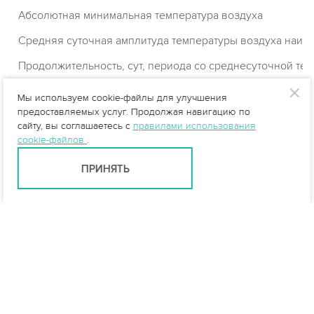
Абсолютная минимальная температура воздуха
Средняя суточная амплитуда температуры воздуха наиб
Продолжительность, сут, периода со среднесуточной тем
Средняя температура воздуха периода со средней суточн
Мы используем cookie-файлы для улучшения
предоставляемых услуг. Продолжая навигацию по
Продолжительность, сут, периода со среднесуточной тем
сайту, вы соглашаетесь с
правилами использования
cookie-файлов
.
Средняя температура воздуха периода со средней суточн
Продолжительность, сут, периода со среднесуточной тем
ПРИНЯТЬ
Средняя температура воздуха периода со средней суточн
Средняя месячная относительная влажность воздуха на
Средняя месячная относительная влажность воздуха в 1
Количество осадков за ноябрь-март
Преобладающее направлением ветра за декабрь - февр