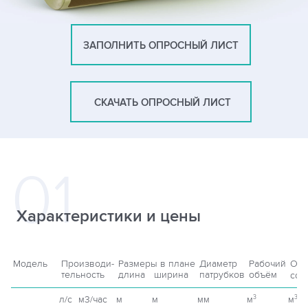
ЗАПОЛНИТЬ ОПРОСНЫЙ ЛИСТ
СКАЧАТЬ ОПРОСНЫЙ ЛИСТ
Характеристики и цены
Модель
Производи-
Размеры в плане
Диаметр
Рабочий
Об
тельность
длина
ширина
патрубков
объём
сор
л/с
м3/час
м
м
мм
м
м
3
3