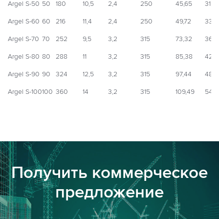
Argel S-50
50
180
10,5
2,4
250
45,65
31,0
Argel S-60
60
216
11,4
2,4
250
49,72
33,7
Argel S-70
70
252
9,5
3,2
315
73,32
36,6
Argel S-80
80
288
11
3,2
315
85,38
42,4
Argel S-90
90
324
12,5
3,2
315
97,44
48,2
Argel S-100
100
360
14
3,2
315
109,49
54,0
Получить коммерческое
предложение