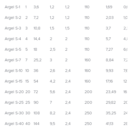
Argel S-1
1
3,6
1,2
1,2
110
1,69
0,6
Argel S-2
2
7,2
1,2
1,2
110
2,03
1,08
Argel S-3
3
10,8
1,5
1,5
110
3,7
2,3
Argel S-4
4
14,4
2
2
110
5,7
4,82
Argel S-5
5
18
2,5
2
110
7,27
6,03
Argel S-7
7
25,2
3
2
160
8,84
7,23
Argel S-10
10
36
2,6
2,4
160
9,93
7,69
Argel S-15
15
54
4,2
2,4
160
17,16
12,4
Argel S-20
20
72
5,6
2,4
200
23,49
16,5
Argel S-25
25
90
7
2,4
200
29,82
20,7
Argel S-30
30
108
8,2
2,4
250
35,25
24,2
Argel S-40
40
144
9,5
2,4
250
41,13
28,1