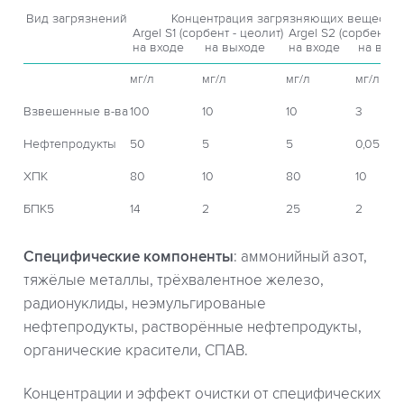
Вид загрязнений
Концентрация загрязняющих веществ
Argel S1 (сорбент - цеолит)
Argel S2 (сорбент - 
на входе
на выходе
на входе
на вых
мг/л
мг/л
мг/л
мг/л
Взвешенные в-ва
100
10
10
3
Нефтепродукты
50
5
5
0,05
ХПК
80
10
80
10
БПК5
14
2
25
2
Специфические компоненты
: аммонийный азот,
тяжёлые металлы, трёхвалентное железо,
радионуклиды, неэмульгированые
нефтепродукты, растворённые нефтепродукты,
органические красители, СПАВ.
Концентрации и эффект очистки от специфических