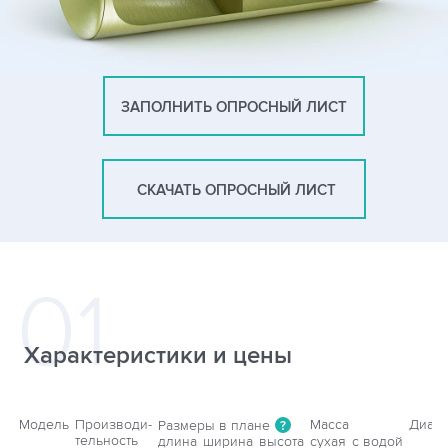
ЗАПОЛНИТЬ ОПРОСНЫЙ ЛИСТ
СКАЧАТЬ ОПРОСНЫЙ ЛИСТ
Характеристики и цены
Модель
Производи-
Масса
Диаме
Размеры в плане
?
тельность
длина
ширина
высота
сухая
с водой