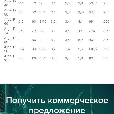
Argel P-
144
40
12
2,4
2,6
2,84
50,84
250
40
Argel P-
180
50
13,4
2,4
2,6
3,10
63,1
250
50
Argel P-
216
60
8,46
3,2
3,4
4,1
69,1
250
60
Argel P-
252
70
9,7
3,2
3,4
4,6
79,6
315
70
Argel P-
288
80
11
3,2
3,4
5,0
90,0
315
80
Argel P-
324
90
12,2
3,2
3,4
5,5
100,5
315
90
Argel P-
360
100
13,4
3,2
3,4
5,8
110,8
315
100
Получить коммерческое
предложение