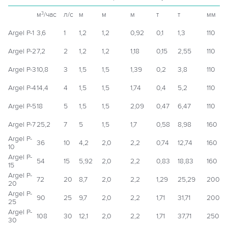
м
/час
л/с
м
м
м
т
т
мм
3
Argel P-1
3,6
1
1,2
1,2
0,92
0,1
1,3
110
Argel P-2
7,2
2
1,2
1,2
1,18
0,15
2,55
110
Argel P-3
10,8
3
1,5
1,5
1,39
0,2
3,8
110
Argel P-4
14,4
4
1,5
1,5
1,74
0,4
5,2
110
Argel P-5
18
5
1,5
1,5
2,09
0,47
6,47
110
Argel P-7
25,2
7
5
1,5
1,7
0,58
8,98
160
Argel P-
36
10
4,2
2,0
2,2
0,74
12,74
160
10
Argel P-
54
15
5,92
2,0
2,2
0,83
18,83
160
15
Argel P-
72
20
8,7
2,0
2,2
1,29
25,29
200
20
Argel P-
90
25
9,7
2,0
2,2
1,71
31,71
200
25
Argel P-
108
30
12,1
2,0
2,2
1,71
37,71
250
30