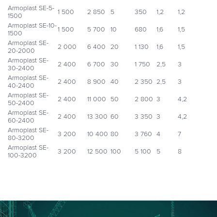
Armoplast SE-5-
1 500
2 850
5
350
1,2
1,2
1500
Armoplast SE-10-
1 500
5 700
10
680
1,6
1,5
1500
Armoplast SE-
2 000
6 400
20
1 130
1,6
1,5
20-2000
Armoplast SE-
2 400
6 700
30
1 750
2,5
3
30-2400
Armoplast SE-
2 400
8 900
40
2 350
2,5
3
40-2400
Armoplast SE-
2 400
11 000
50
2 800
3
4,2
50-2400
Armoplast SE-
2 400
13 300
60
3 350
3
4,2
60-2400
Armoplast SE-
3 200
10 400
80
3 760
4
7
80-3200
Armoplast SE-
3 200
12 500
100
5 100
5
8
100-3200