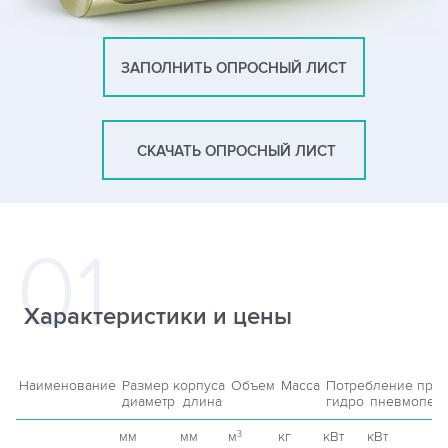
ЗАПОЛНИТЬ ОПРОСНЫЙ ЛИСТ
СКАЧАТЬ ОПРОСНЫЙ ЛИСТ
Характеристики и цены
Наименование
Размер корпуса
Объем
Масса
Потребление при
диаметр
длина
гидро
пневмопер
мм
мм
м
кг
кВт
кВт
3