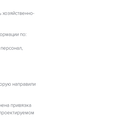
 хозяйственно-
ормации по:
 персонал,
торую направили
нена привязка
 проектируемом