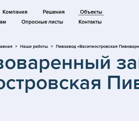
Компания
Решения
Объекты
ам
Опросные листы
Контакты
лавная
Наши работы
Пивзавод «Василеостровская Пивовар
воваренный за
островская Пи