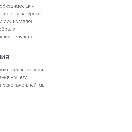
еобходимое для
лько при натурных
ыл осуществлен
добрали
ший результат.
ния
авителей компании-
ения нашего
 несколько дней, мы