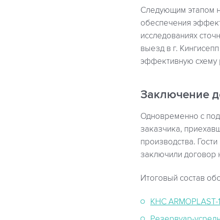
Следующим этапом н
обеспечения эффект
исследованиях сточн
выезд в г. Кингисеп
эффективную схему 
Заключение д
Одновременно с под
заказчика, приехав
производства. Гости
заключили договор н
Итоговый состав об
КНС ARMOPLAST-120
Резервуар-усред