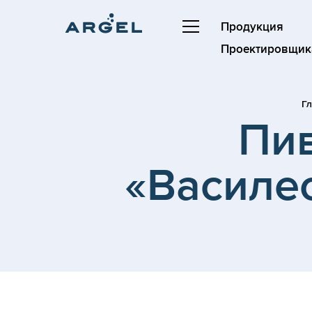
Продукция
Проектировщик
Г
Пи
«Василе