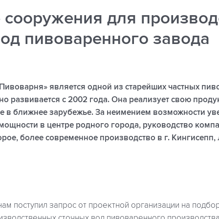
 сооружения для производ
вод пивоваренного завода
Пивоварня» является одной из старейших частных пиво
но развивается с 2002 года. Она реализует свою проду
ее в ближнее зарубежье. За неимением возможности ув
мощности в центре родного города, руководство комп
орое, более современное производство в г. Кингисепп,
нам поступил запрос от проектной организации на подбо
изводственных сточных вод пивоваренного производства