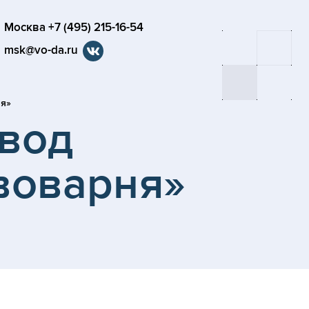
Москва +7 (495) 215-16-54
msk@vo-da.ru
ня»
вод
воварня»