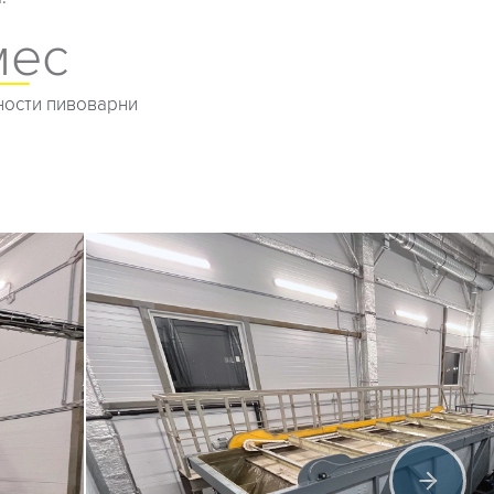
мес
ости пивоварни