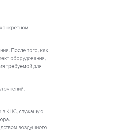
 конкретном
ия. После того, как
ект оборудования,
ия требуемой для
уточнений,
и в КНС, служащую
ора.
едством воздушного