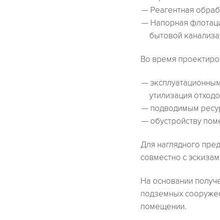
Реагентная обраб
Напорная флотаци
бытовой канализа
Во время проектиро
эксплуатационным
утилизация отходо
подводимым ресур
обустройству пом
Для наглядного пре
совместно с эскиза
На основании получ
подземных сооружен
помещении.