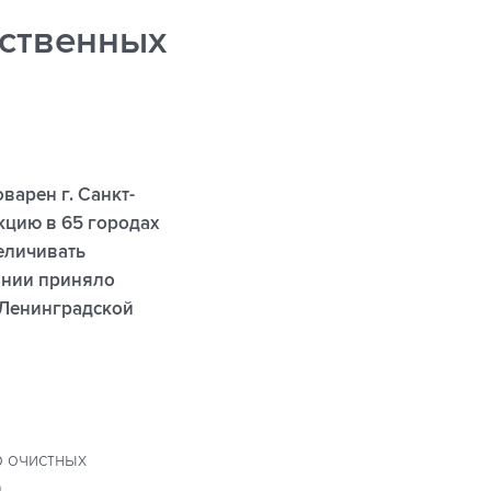
ственных
варен г. Санкт-
кцию в 65 городах
еличивать
ании приняло
 Ленинградской
р очистных
.