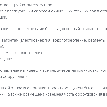
отка в трубчатом смесителе.
я с последующим сбросом очищенных сточных вод в сеть
ции.
вания и просчетов нами был выдан полный комплект инф
 затратам (электроэнергия, водопотребление, реагенты,
в);
сам и их подключению;
ещения.
дставления мы нанесли все параметры на планировку, ко
ми оборудования.
енной от нас информации, проектировщиком была выпол
ий, а также размещена наземная часть оборудования в