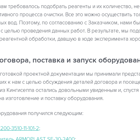
ам требовалось подобрать реагенты и их количество, н
ивного процесса очистки. Все это можно осуществить то
ых вод. Поэтому, по согласованию с Заказчиком, нами б
п с целью проведения данных работ. В результате, мы по
реагентной обработки, давшую в ходе эксперимента хоро
оговора, поставка и запуск оборудова
готовкой проектной документации мы принимали предст
ших к нам с целью обсуждения деталей договора и посещ
 из Кингисеппа остались довольными увиденным и, спустя
а изготовление и поставку оборудования.
орудования получился следующим:
0-3510-11-101-2;
нитель ARMOPLAST SE-30-2400
;