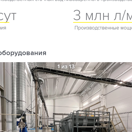
сут
3 млн л/
ния
Производственные мощн
оборудования
1 из 13