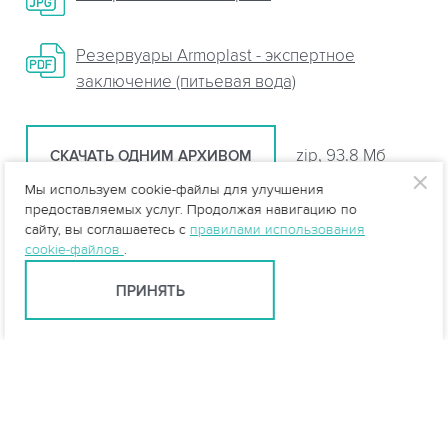
Резервуары Armoplast - экспертное
заключение (питьевая вода)
zip, 93.8 Мб
СКАЧАТЬ ОДНИМ АРХИВОМ
Мы используем cookie-файлы для улучшения
предоставляемых услуг. Продолжая навигацию по
сайту, вы соглашаетесь с
правилами использования
Статьи
cookie-файлов
.
ПРИНЯТЬ
Из чего состоит стеклопластик?
Компоненты стеклокомпозита
Технология производства оборудования из
стеклокомпозита