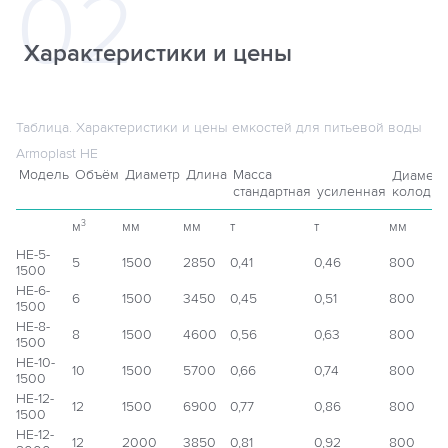
Характеристики и цены
Таблица. Характеристики и цены емкостей для питьевой воды
Armoplast НЕ
Модель
Объём
Диаметр
Длина
Масса
Диаметр
стандартная
усиленная
колодца
м
мм
мм
т
т
мм
3
НЕ-5-
5
1500
2850
0,41
0,46
800
1500
НЕ-6-
6
1500
3450
0,45
0,51
800
1500
НЕ-8-
8
1500
4600
0,56
0,63
800
1500
НЕ-10-
10
1500
5700
0,66
0,74
800
1500
НЕ-12-
12
1500
6900
0,77
0,86
800
1500
НЕ-12-
12
2000
3850
0,81
0,92
800