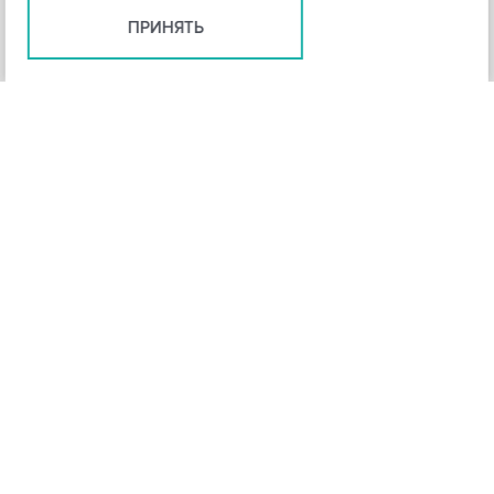
ПРИНЯТЬ
+
3
-
Рейтинг инструмента
НАЗАД
4,3