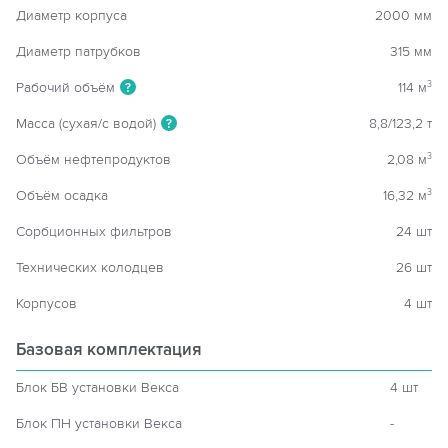
Диаметр корпуса
2000 мм
Диаметр патрубков
315 мм
Рабочий объём
114 м
3
?
Масса (сухая/с водой)
8,8/123,2 т
?
Объём нефтепродуктов
2,08 м
3
Объём осадка
16,32 м
3
Сорбционных фильтров
24 шт
Технических колодцев
26 шт
Корпусов
4 шт
Базовая комплектация
Блок БВ установки Векса
4 шт
Блок ПН установки Векса
-