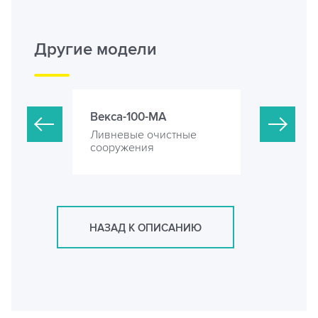
Другие модели
Векса-100-МА
Векса-120
стные
Ливневые очистные
Ливневые 
сооружения
сооружени
НАЗАД К ОПИСАНИЮ