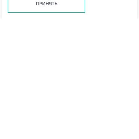
ПРИНЯТЬ
Москва +7 (495) 215-16-54
msk@vo-da.ru
Мессенджеры