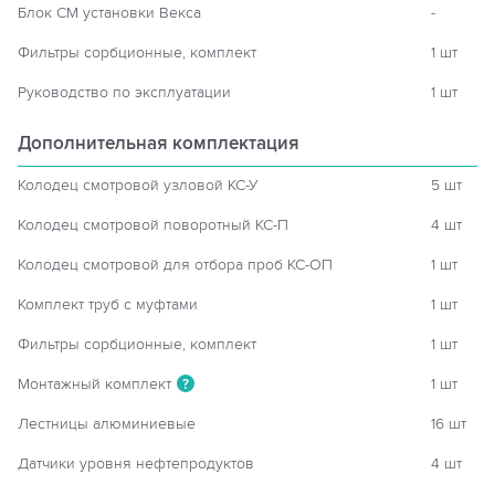
Блок СМ установки Векса
-
Фильтры сорбционные, комплект
1 шт
Руководство по эксплуатации
1 шт
Дополнительная комплектация
Колодец смотровой узловой КС-У
5 шт
Колодец смотровой поворотный КС-П
4 шт
Колодец смотровой для отбора проб КС-ОП
1 шт
Комплект труб с муфтами
1 шт
Фильтры сорбционные, комплект
1 шт
Монтажный комплект
1 шт
?
Лестницы алюминиевые
16 шт
Датчики уровня нефтепродуктов
4 шт