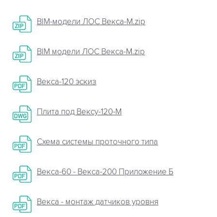
BIM-модели ЛОС Векса-М.zip
BIM модели ЛОС Векса-М.zip
Векса-120 эскиз
Плита пoд Вексу-120-М
Схема системы проточного типа
Векса-60 - Векса-200 Приложение Б
Векса - монтаж датчиков уровня