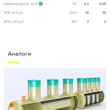
Нефтепродукты, мг/л
110
0,3
0,05
?
ХПК, мгO
/л
1200
10
10
2
БПК
, мгO
/л
150
2
2
5
2
Аналоги