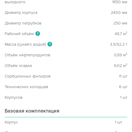
выходного
1850 мм
Диаметр корпуса
2400 мм
Диаметр патрубков
250 мм
Рабочий объём
48,7 м
3
?
Масса (сухая/с водой)
3,5/52,2 т
?
Объём нефтепродуктов
0,89 м
3
Объём осадка
6,02 м
3
Сорбционных фильтров
11 шт
Технических колодцев
6 шт
Корпусов
1 шт
Базовая комплектация
Корпус
1 шт