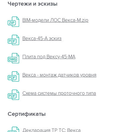
Чертежи и эскизы
BIM-модели ЛОС Векса-М.zip
Векса-45-А эскиз
Плита пoд Вексу-45-МА
Векса - монтаж датчиков уровня
Схема системы проточного типа
Сертификаты
Декларация ТР ТС: Векса