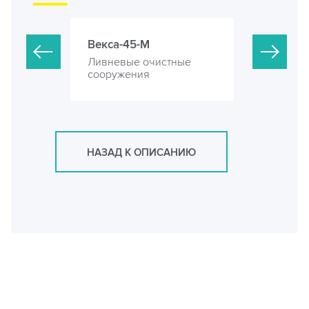
Векса-45-М
Векса-50-
стные
Ливневые очистные
Ливневые 
сооружения
сооружени
НАЗАД К ОПИСАНИЮ