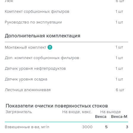
Люк
6 шт
Комплект сорбционных фильтров
1 шт
Руководство по эксплуатации
1 шт
Дополнительная комплектация
1 шт
Монтажный комплект
?
Доп. комплект сорбционных фильтров
1 шт
Датчик уровня нефтепродуктов
1 шт
Датчик уровня осадка
1 шт
Лестница алюминиевая
6 шт
Показатели очистки поверхностных стоков
Загрязнитель
На входе, макс.
На выходе
Векса
Векса-М
Взвешенные в-ва, мг/л
3000
5
3