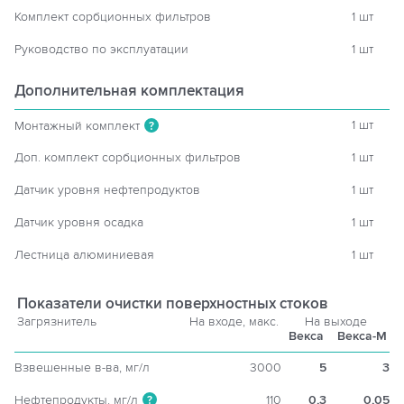
Комплект сорбционных фильтров
1 шт
Руководство по эксплуатации
1 шт
Дополнительная комплектация
1 шт
Монтажный комплект
?
Доп. комплект сорбционных фильтров
1 шт
Датчик уровня нефтепродуктов
1 шт
Датчик уровня осадка
1 шт
Лестница алюминиевая
1 шт
Показатели очистки поверхностных стоков
Загрязнитель
На входе, макс.
На выходе
Векса
Векса-М
Взвешенные в-ва, мг/л
3000
5
3
Нефтепродукты, мг/л
110
0,3
0,05
?