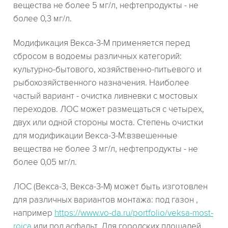
вещества не более 5 мг/л, нефтепродукты - не
более 0,3 мг/л.
Модификация Векса-3-М применяется перед
сбросом в водоемы различных категорий:
культурно-бытового, хозяйственно-питьевого и
рыбохозяйственного назначения. Наиболее
частый вариант - очистка ливневки с мостовых
переходов. ЛОС может размещаться с четырех,
двух или одной стороны моста. Степень очистки
для модификации Векса-3-М:взвешенные
вещества не более 3 мг/л, нефтепродукты - не
более 0,05 мг/л.
ЛОС (Векса-3, Векса-3-М) может быть изготовлен
для различных вариантов монтажа: под газон ,
например
https://www.vo-da.ru/portfolio/veksa-most-
roica
или под асфальт. Для городских площадей