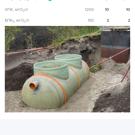
ХПК, мгO
/л
1200
10
10
2
БПК
, мгO
/л
150
2
2
5
2