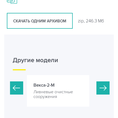
zip, 246.3 Мб
СКАЧАТЬ ОДНИМ АРХИВОМ
Другие модели
Векса-2-М
Векса-5-М
стные
Ливневые очистные
Ливневые 
сооружения
сооружени