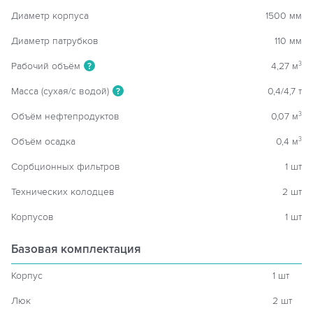
Диаметр корпуса
1500 мм
Диаметр патрубков
110 мм
Рабочий объём
4,27 м
3
?
Масса (сухая/с водой)
0,4/4,7 т
?
Объём нефтепродуктов
0,07 м
3
Объём осадка
0,4 м
3
Сорбционных фильтров
1 шт
Технических колодцев
2 шт
Корпусов
1 шт
Базовая комплектация
Корпус
1 шт
Люк
2 шт