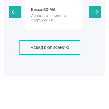
Векса-80-МА
Векса-100
стные
Ливневые очистные
Ливневые 
сооружения
сооружени
НАЗАД К ОПИСАНИЮ