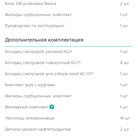
Блок СМ установки Векса
2 шт
Фильтры сорбционные, комплект
1 шт
Руководство по эксплуатации
1 шт
Дополнительная комплектация
Колодец смотровой узловой КС-У
1 шт
Колодец смотровой поворотный КС-П
4 шт
Колодец смотровой для отбора проб КС-ОП
1 шт
Комплект труб с муфтами
1 шт
Фильтры сорбционные, комплект
1 шт
Монтажный комплект
1 шт
?
Лестницы алюминиевые
14 шт
Датчики уровня нефтепродуктов
2 шт