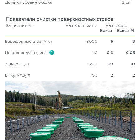
Датчики уровня осадка
2 шт
Показатели очистки поверхностных стоков
Загрязнитель
На входе, макс.
На выходе
Векса
Векса-М
Взвешенные в-ва, мг/л
3000
5
3
Нефтепродукты, мг/л
110
0,3
0,05
?
ХПК, мгO
/л
1200
10
10
2
БПК
, мгO
/л
150
2
2
5
2