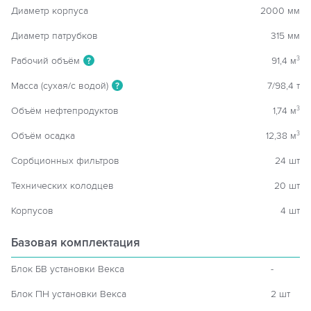
Диаметр корпуса
2000 мм
Диаметр патрубков
315 мм
Рабочий объём
91,4 м
3
?
Масса (сухая/с водой)
7/98,4 т
?
Объём нефтепродуктов
1,74 м
3
Объём осадка
12,38 м
3
Сорбционных фильтров
24 шт
Технических колодцев
20 шт
Корпусов
4 шт
Базовая комплектация
Блок БВ установки Векса
-
Блок ПН установки Векса
2 шт