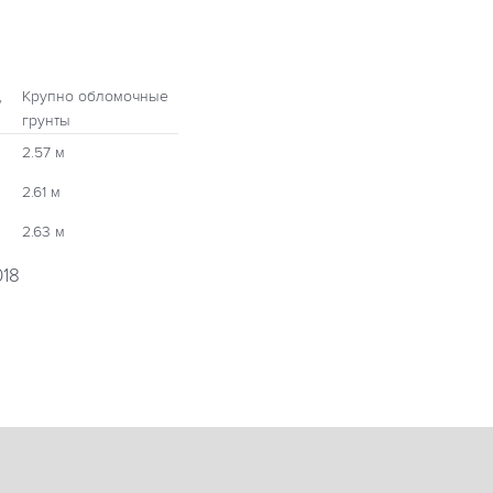
,
Крупно обломочные
грунты
2.57 м
2.61 м
2.63 м
018