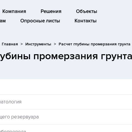
Компания
Решения
Объекты
ам
Опросные листы
Контакты
Главная
Инструменты
Расчет глубины промерзания грунта
лубины промерзания грунт
матология
щего резервуара