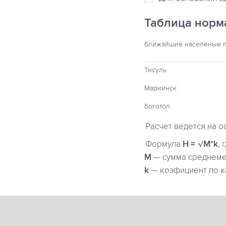
Таблица норм
Ближайшие населеные 
Тисуль
Мариинск
Боготол
Расчет ведется на о
Формула
H = √M*k
, 
М
— сумма среднемес
k
— коэфициент по к