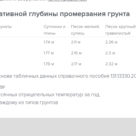
ативной глубины промерзания грунта
пункты
Суглинки и
Песок мелкий,
Песок крупный
глины
супесь
гравелистый
1.74 м
2.11 м
2.26 м
1.77 м
2.15 м
2.3 м
1.78 м
2.17 м
2.32 м
снове табличных данных справочного пособия 131.13330.2
где
ячных отрицательных температур за год,
аждому из типов грунтов