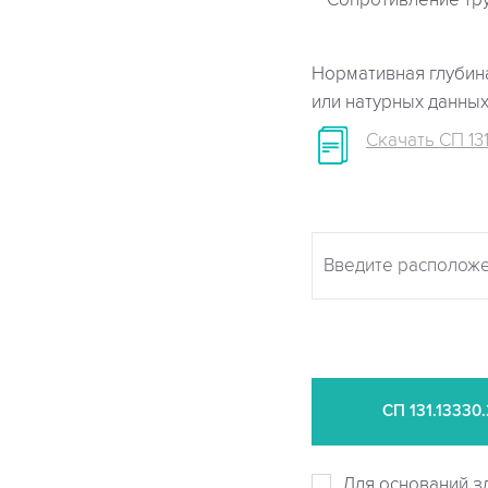
Сопротивление тр
Нормативная глубина
или натурных данны
Скачать СП 131
СП
131.13330
Для оснований з