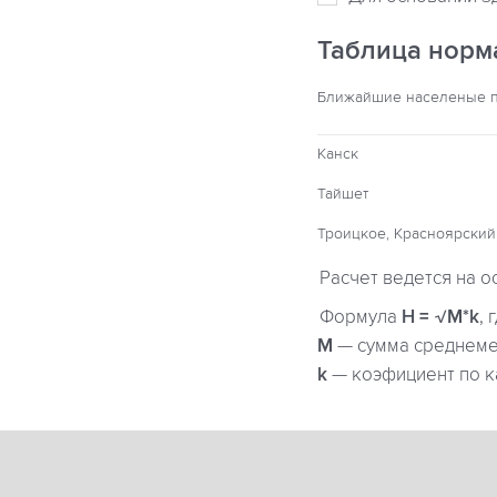
Таблица норм
Ближайшие населеные 
Канск
Тайшет
Троицкое, Красноярский
Расчет ведется на о
Формула
H = √M*k
, 
М
— сумма среднемес
k
— коэфициент по к