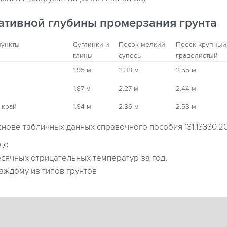
ативной глубины промерзания грунта
пункты
Суглинки и
Песок мелкий,
Песок крупный
глины
супесь
гравелистый
1.95 м
2.38 м
2.55 м
1.87 м
2.27 м
2.44 м
 край
1.94 м
2.36 м
2.53 м
снове табличных данных справочного пособия 131.13330.2
где
ячных отрицательных температур за год,
аждому из типов грунтов