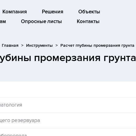
Компания
Решения
Объекты
ам
Опросные листы
Контакты
Главная
Инструменты
Расчет глубины промерзания грунта
лубины промерзания грунт
матология
щего резервуара