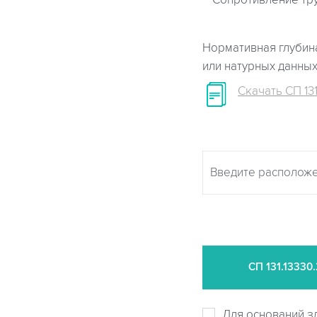
Сопротивление тр
Нормативная глубина
или натурных данны
Скачать СП 131
СП
131.13330
Для оснований з