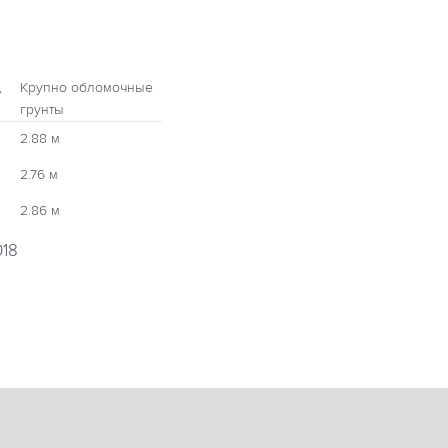
,
Крупно обломочные
грунты
2.88 м
2.76 м
2.86 м
018