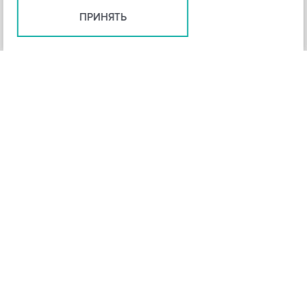
ПРИНЯТЬ
+
3
-
Рейтинг инструмента
НАЗАД
4,3