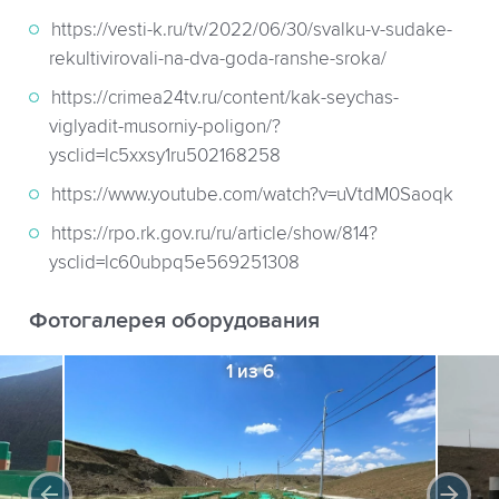
https://vesti-k.ru/tv/2022/06/30/svalku-v-sudake-
rekultivirovali-na-dva-goda-ranshe-sroka/
https://crimea24tv.ru/content/kak-seychas-
viglyadit-musorniy-poligon/?
ysclid=lc5xxsy1ru502168258
https://www.youtube.com/watch?v=uVtdM0Saoqk
https://rpo.rk.gov.ru/ru/article/show/814?
ysclid=lc60ubpq5e569251308
Фотогалерея оборудования
1 из 6