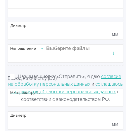
Материал трубы
Диаметр
Чтобы прикрепить файлы, перетащите
мм
их сюда или
→
Выберите файлы
Направление
↓
Нажимая кнопку «Отправить», я даю
согласие
Выход на очистку (D2)
на обработку персональных данных
и
соглашаюсь
с политикой обработки персональных данных
в
Материал трубы
соответствии с законодательством РФ.
Диаметр
мм