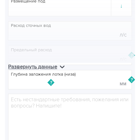
Размещение под
↓
Расход сточных вод
л/с
Предельный расход
л/с
Развернуть данные
Глубина заложения лотка (низа)
Примечания
мм
Трубопроводы
Вход стоков (D1)